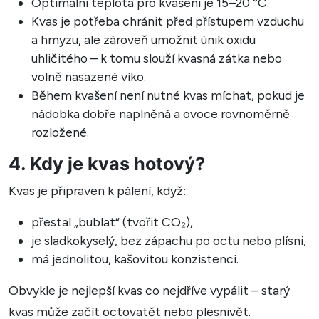
Optimální teplota pro kvašení je 15–20 °C.
Kvas je potřeba chránit před přístupem vzduchu
a hmyzu, ale zároveň umožnit únik oxidu
uhličitého – k tomu slouží kvasná zátka nebo
volně nasazené víko.
Během kvašení není nutné kvas míchat, pokud je
nádobka dobře naplněná a ovoce rovnoměrně
rozložené.
4. Kdy je kvas hotový?
Kvas je připraven k pálení, když:
přestal „bublat“ (tvořit CO₂),
je sladkokyselý, bez zápachu po octu nebo plísni,
má jednolitou, kašovitou konzistenci.
Obvykle je nejlepší kvas co nejdříve vypálit – starý
kvas může začít octovatět nebo plesnivět.