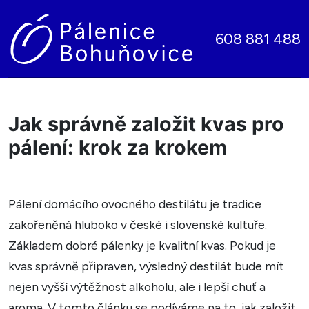
608 881 488
Jak správně založit kvas pro
pálení: krok za krokem
Pálení domácího ovocného destilátu je tradice
zakořeněná hluboko v české i slovenské kultuře.
Základem dobré pálenky je kvalitní kvas. Pokud je
kvas správně připraven, výsledný destilát bude mít
nejen vyšší výtěžnost alkoholu, ale i lepší chuť a
aroma. V tomto článku se podíváme na to, jak založit